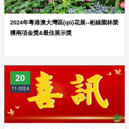
2024年粵港澳大灣區(qū)花展--彬綠園林榮
獲兩項金獎&最佳展示獎
20
11-2024