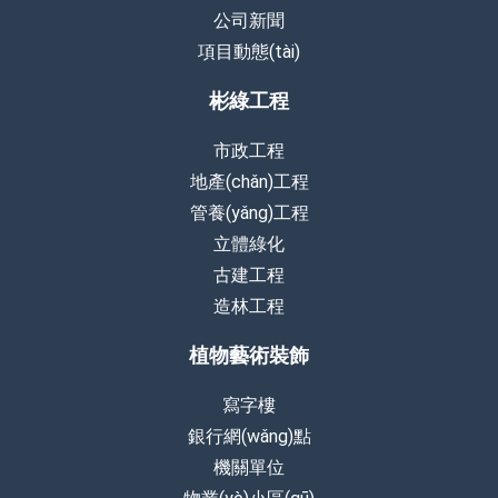
公司新聞
項目動態(tài)
彬綠工程
市政工程
地產(chǎn)工程
管養(yǎng)工程
立體綠化
古建工程
造林工程
植物藝術裝飾
寫字樓
銀行網(wǎng)點
機關單位