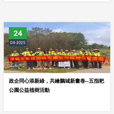
24
04-2025
政企同心添新綠，共繪鵬城新畫卷--五指耙
公園公益植樹活動