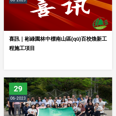
喜訊｜彬綠園林中標南山區(qū)百校煥新工
程施工項目
29
06-2023