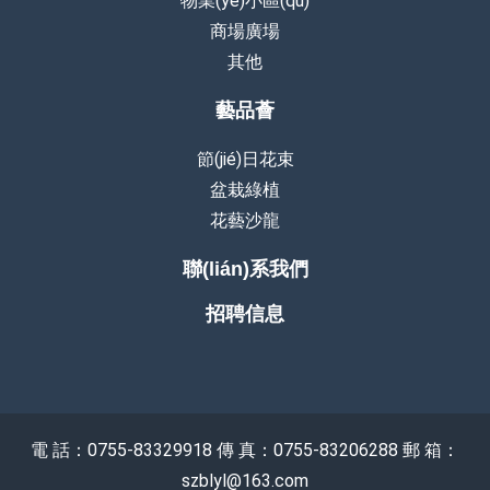
物業(yè)小區(qū)
商場廣場
其他
藝品薈
節(jié)日花束
盆栽綠植
花藝沙龍
聯(lián)系我們
招聘信息
電 話：0755-83329918 傳 真：0755-83206288 郵 箱：
szblyl@163.com