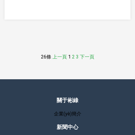
26條
上一頁
1
2
3
下一頁
關于彬綠
企業(yè)簡介
新聞中心