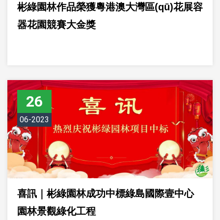
彬綠園林作品榮獲粵港澳大灣區(qū)花展容
器花園競賽大金獎
26
06-2023
喜訊｜彬綠園林成功中標綠島國際壹中心
園林景觀綠化工程