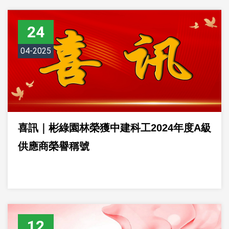
24
04-2025
喜訊｜彬綠園林榮獲中建科工2024年度A級
供應商榮譽稱號
12