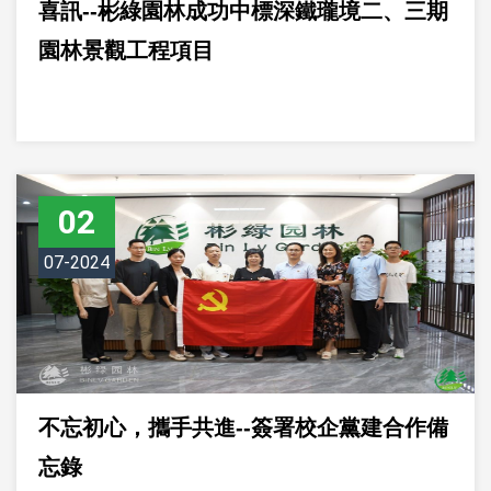
喜訊--彬綠園林成功中標深鐵瓏境二、三期
園林景觀工程項目
02
07-2024
不忘初心，攜手共進--簽署校企黨建合作備
忘錄